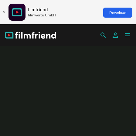
filmfriend
Download
filmwerte GmbH